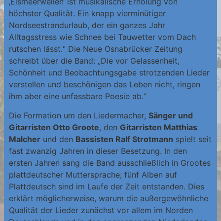
‚Eismeerwellen‘ ist musikalische Erholung von
höchster Qualität. Ein knapp vierminütiger
Nordseestrandurlaub, der ein ganzes Jahr
Alltagsstress wie Schnee bei Tauwetter vom Dach
rutschen lässt.“ Die Neue Osnabrücker Zeitung
schreibt über die Band: „Die vor Gelassenheit,
Schönheit und Beobachtungsgabe strotzenden Lieder
verstellen und beschönigen das Leben nicht, ringen
ihm aber eine unfassbare Poesie ab.“
Die Formation um den Liedermacher,
Sänger und
Gitarristen Otto Groote
, den
Gitarristen Matthias
Malcher
und den
Bassisten Ralf Strotmann
spielt seit
fast zwanzig Jahren in dieser Besetzung. In den
ersten Jahren sang die Band ausschließlich in Grootes
plattdeutscher Muttersprache; fünf Alben auf
Plattdeutsch sind im Laufe der Zeit entstanden. Dies
erklärt möglicherweise, warum die außergewöhnliche
Qualität der Lieder zunächst vor allem im Norden