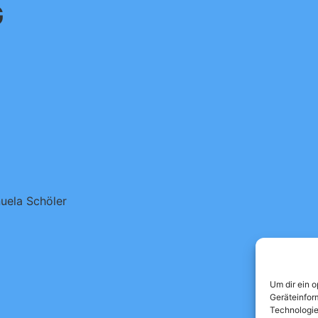
G
nuela Schöler
Um dir ein 
Geräteinfor
Technologie